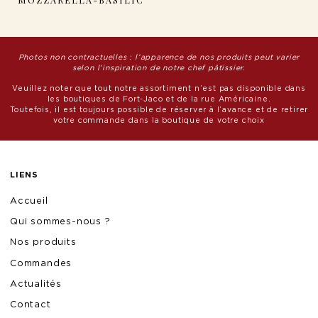
Photos non contractuelles : l’apparence de nos produits peut varier
selon l’inspiration de notre chef pâtissier.
Veuillez noter que tout notre assortiment n’est pas disponible dans
les boutiques de Fort-Jaco et de la rue Américaine.
Toutefois, il est toujours possible de réserver à l’avance et de retirer
votre commande dans la boutique de votre choix
LIENS
Accueil
Qui sommes-nous ?
Nos produits
Commandes
Actualités
Contact