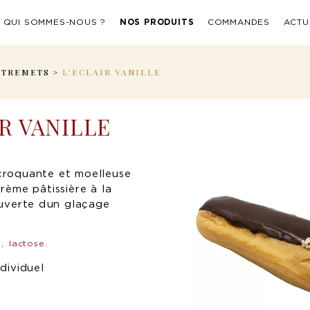
QUI SOMMES-NOUS ?
NOS PRODUITS
COMMANDES
ACTU
NTREMETS
>
L’ECLAIR VANILLE
IR VANILLE
croquante et moelleuse
rème pâtissière à la
ouverte dun glaçage
,
lactose.
ndividuel