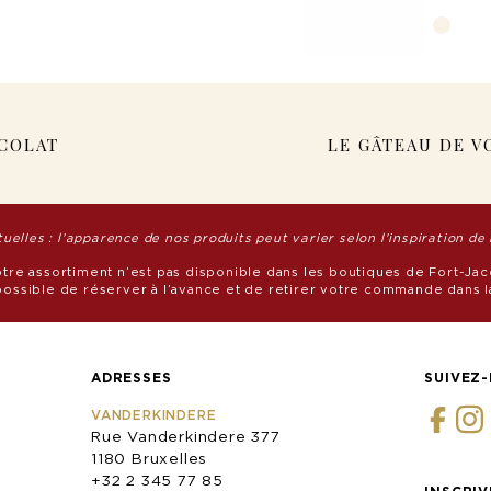
OCOLAT
LE GÂTEAU DE V
elles : l’apparence de nos produits peut varier selon l’inspiration de 
otre assortiment n’est pas disponible dans les boutiques de Fort-Jac
s possible de réserver à l’avance et de retirer votre commande dans 
ADRESSES
SUIVEZ
VANDERKINDERE
Rue Vanderkindere 377
1180 Bruxelles
+32 2 345 77 85