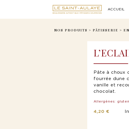
ACCUEIL
NOS PRODUITS
>
PÂTISSERIE
>
E
L’ECLA
Pâte à choux 
fourrée dune c
vanille et rec
chocolat.
Allergènes: gluten
4,20 €
I