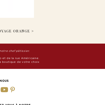
OYAGE ORANGE >
notre chef pâtissier.
o et de la rue Américaine.
la boutique de votre choix
-NOUS