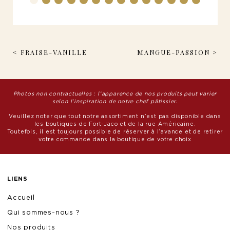
< FRAISE-VANILLE
MANGUE-PASSION >
Photos non contractuelles : l’apparence de nos produits peut varier
selon l’inspiration de notre chef pâtissier.
Veuillez noter que tout notre assortiment n’est pas disponible dans
les boutiques de Fort-Jaco et de la rue Américaine.
Toutefois, il est toujours possible de réserver à l’avance et de retirer
votre commande dans la boutique de votre choix
LIENS
Accueil
Qui sommes-nous ?
Nos produits